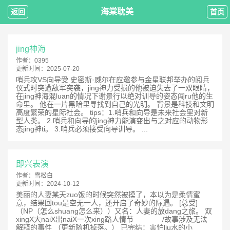
海棠耽美
返回
首页
jing神海
作者：
0395
更新时间：
2025-07-20
哨兵攻VS向导受 史密斯·威尔在应邀参与金星联邦举办的阅兵
仪式时突遭敌军突袭，jing神力受损的他被迫失去了一双眼睛，
在jing神海混luan的情况下谢景行以绝对训导的姿态闯ru他的生
命里。 他在一片黑暗里寻找到自己的光明。 背景是科技和文明
高度繁荣的星际社会。 tips：1.哨兵和向导是未来社会里对新
型人类。 2.哨兵和向导的jing神力能演变出与之对应的动物形
态jing神ti。 3.哨兵必须接受向导训导。 ...
即兴表演
作者：
雪松白
更新时间：
2024-10-12
美丽的人妻某天zuo饭的时候突然被摸了，本以为是柔情蜜
意，结果回tou是空无一人，还开启了奇妙的际遇。 [总受]
（NP（怎么shuang怎么来））又名：人妻的放dang之旅。 双
xingX大naiX出naiX一次xing路人情节 /故事涉及无法
解释的事件 （更新随机掉落。） 已完结：害怕liu水的小