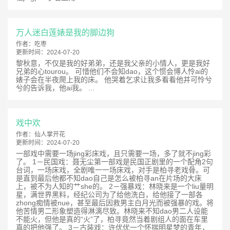
万人迷白莲婊是我的脚边狗
作者：
吃枣
更新时间：
2024-07-20
黎秋意，不仅是我的好弟弟，还是我父亲的小情人，更是我好
兄弟的心tourou。 可惜他们不会知dao，这个惯会博人怜ai的
婊子会在半夜爬上我的床。 他哭着乞求让我多看看他并可怜兮
兮的告诉我，他ai我。 ...
戏中欢
作者：
仙人掌开花
更新时间：
2024-07-20
一部戏中需要一场jing彩床戏，且只需要一场，多了就不jing彩
了。 1－民国戏：聂无尘第一部戏是民国正剧里的一个配角2句
台词，一场床戏，全剧唯一一场床戏，对手是柏寻老戏骨。可
是直到最后他都不知dao自己是怎么被柏寻an在片场的大床
上，被不为人知的艹she的。 2－强暴戏：林晓来是一个liu量明
星，满世界黑料，经纪公司为了给他洗白，给他接了一部各
zhong痴情被nue，甚至最后因救男主白月光而被强暴的戏。将
他苦情男二形象塑造得淋漓尽致。林晓来不知dao男二人设能
不能火，但他是真的“火”了，柏寻竟然当着剧组人的面在车里
真的把他强了。 3－古装戏：许优优一个怀揣明星梦的青年，