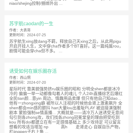
niao/shejing控制/捆绑外出 ...
苏宇航caodan的一生
作者：
大表哥
更新时间：
2024-07-25
苏宇航生xing放dang不羁，释放自己天xing之后，从此用pigu
开启开挂人生，文中穿cha作者多个BT喜好。这一篇纯属rou，
剧情可能会穿cha但不多。 ...
诱受如何在娱乐圈存活
作者：
西山惘
更新时间：
2024-07-20
星际时代 靠美貌强势挤ru娱乐圈的昭和 分明全shen都是冰冷
冷的 偏偏一举一动都像勾着人的魂儿 个人24h直播综艺后爆红
全民tian颜...意yin 周边、情趣用品卖爆 但只有他自己知dao...
他有一zhongxing癖 被所以人注视的时候他会肾上激素飙升 全
shen都会min感的颤抖 han大量lou出羞耻PLAY 被迫接演强制
剧本 蒙脸强制se情直播... 大概就是——清冷万人迷诱受无意间
勾引到各zhong攻，攻们找各zhong冠冕堂皇的理由把受吃到
kou 所有doi都建立在有一定感情基础上 多少攻待定 可以留言
想看的攻适当增加 np 高h 走肾走心 自娱自乐产物，
杠jingpen子右上角 ...