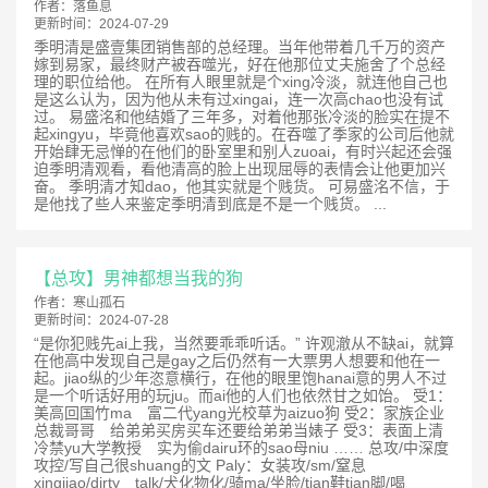
作者：
落鱼息
更新时间：
2024-07-29
季明清是盛壹集团销售部的总经理。当年他带着几千万的资产
嫁到易家，最终财产被吞噬光，好在他那位丈夫施舍了个总经
理的职位给他。 在所有人眼里就是个xing冷淡，就连他自己也
是这么认为，因为他从未有过xingai，连一次高chao也没有试
过。 易盛洺和他结婚了三年多，对着他那张冷淡的脸实在提不
起xingyu，毕竟他喜欢sao的贱的。在吞噬了季家的公司后他就
开始肆无忌惮的在他们的卧室里和别人zuoai，有时兴起还会强
迫季明清观看，看他清高的脸上出现屈辱的表情会让他更加兴
奋。 季明清才知dao，他其实就是个贱货。 可易盛洺不信，于
是他找了些人来鉴定季明清到底是不是一个贱货。 ...
【总攻】男神都想当我的狗
作者：
寒山孤石
更新时间：
2024-07-28
“是你犯贱先ai上我，当然要乖乖听话。” 许观澈从不缺ai，就算
在他高中发现自己是gay之后仍然有一大票男人想要和他在一
起。jiao纵的少年恣意横行，在他的眼里饱hanai意的男人不过
是一个听话好用的玩ju。而ai他的人们也依然甘之如饴。 受1：
美高回国竹ma 富二代yang光校草为aizuo狗 受2：家族企业
总裁哥哥 给弟弟买房买车还要给弟弟当婊子 受3：表面上清
冷禁yu大学教授 实为偷dairu环的sao母niu …… 总攻/中深度
攻控/写自己很shuang的文 Paly：女装攻/sm/窒息
xingjiao/dirty talk/犬化物化/骑ma/坐脸/tian鞋tian脚/喝