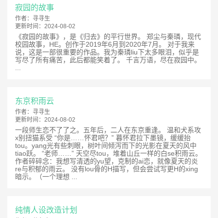
寂园的故事
作者：
寻寻生
更新时间：
2024-08-02
《寂园的故事》，是《归去》的平行世界。 郑尘与秦璘，现代
校园故事，HE。创作于2019年6月到2020年7月。 对于我来
说，这是一部很重要的作品。我为秦璘liu下太多眼泪，似乎是
写尽了所有痛苦，此后都能笑着了。 千言万语，尽在寂园中。
...
东京积雨云
作者：
寻寻生
更新时间：
2024-08-02
一段师生恋不了了之。五年后，二人在东京重逢。 温和犬系攻
x别扭猫系受 “你是……怀君吧？” 暮怀君拉下墨镜，缓缓抬
tou。yang光有些刺眼，树叶间倾泻而下的光影在夏天的风中
tiao跃。 “老师……” 天空尽tou，堆着山丘一样的白se积雨云。
作者碎碎念：我想写清透的yu望，克制的ai恋，就像夏天的炎
re与积郁的雨云。 没有lou骨的H描写，但会尝试写更H的xing
暗示。（一个理想 ...
纯情人设改造计划