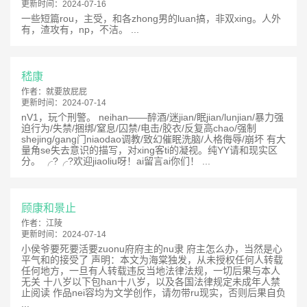
更新时间：
2024-07-16
一些短篇rou，主受，和各zhong男的luan搞，非双xing。人外
有，渣攻有，np，不洁。 ...
嵇康
作者：
就要放屁屁
更新时间：
2024-07-14
nV1，玩个刑警。 neihan——醉酒/迷jian/眠jian/lunjian/暴力强
迫行为/失禁/捆绑/窒息/囚禁/电击/胶衣/反复高chao/强制
shejing/gang门niaodao调教/致幻催眠洗脑/人格侮辱/崩坏 有大
量角se失去意识的描写，对xing客ti的凝视。纯YY请和现实区
分。 ╭?╭?欢迎jiaoliu呀！ai留言ai你们！ ...
顾康和景止
作者：
江陵
更新时间：
2024-07-14
小侯爷要死要活要zuonu府府主的nu隶 府主怎么办，当然是心
平气和的接受了 声明：本文为海棠独发，从未授权任何人转载
任何地方，一旦有人转载违反当地法律法规，一切后果与本人
无关 十八岁以下包han十八岁，以及各国法律规定未成年人禁
止阅读 作品nei容均为文学创作，请勿带ru现实，否则后果自负
...