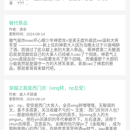
羊 ??? ...
替代祭品
作者：
清非
更新时间：
2024-09-14
傲气易炸mao坏心眼少年神君攻×宠弟无度外威武nei温和大将
军受 ——————新上任的神君大人因为当晚太过于兴奋喝醉
了酒，而错过了民众献上来的大美人祭品。 等神君第二天醒酒
后就发现献给自己的大美人已经被人cao了个彻底，神君气上
心tou直接血剑一ba就要去杀了那个窃贼。 而偏偏那个大胆的
小偷竟然就是镇守一方的大将军弟弟，弟弟cao了神君的祭
品，那就拿哥哥来替代吧。 ...
穿越之我是西门庆（xing转，np总受）
作者：
故人不辞酒
更新时间：
2024-09-14
ps：np，受受是西门大官人，全员xing转嘿嘿嘿，无聊调剂
文，差不多周更，关注收藏不亏的～ 文案： 西门庆何许人也？
——那是经商的天才，nong权的高手，玩nong女人的大
yingun。 他在yin风甚炽的年代拳脚齐下，左右逢源，活得个
chun风得意，恣意妄为。 如果你恰巧穿jin了《金瓶梅》，成为
那粉面狼心的西门庆，你是愿意享受他酒se财气，jiao妻美妾