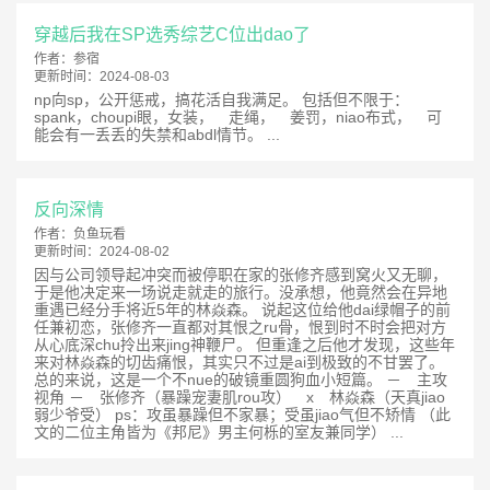
穿越后我在SP选秀综艺C位出dao了
作者：
参宿
更新时间：
2024-08-03
np向sp，公开惩戒，搞花活自我满足。 包括但不限于：
spank，choupi眼，女装， 走绳， 姜罚，niao布式， 可
能会有一丢丢的失禁和abdl情节。 ...
反向深情
作者：
负鱼玩看
更新时间：
2024-08-02
因与公司领导起冲突而被停职在家的张修齐感到窝火又无聊，
于是他决定来一场说走就走的旅行。没承想，他竟然会在异地
重遇已经分手将近5年的林焱森。 说起这位给他dai绿帽子的前
任兼初恋，张修齐一直都对其恨之ru骨，恨到时不时会把对方
从心底深chu拎出来jing神鞭尸。 但重逢之后他才发现，这些年
来对林焱森的切齿痛恨，其实只不过是ai到极致的不甘罢了。
总的来说，这是一个不nue的破镜重圆狗血小短篇。 － 主攻
视角 － 张修齐（暴躁宠妻肌rou攻） x 林焱森（天真jiao
弱少爷受） ps：攻虽暴躁但不家暴；受虽jiao气但不矫情 （此
文的二位主角皆为《邦尼》男主何栎的室友兼同学） ...