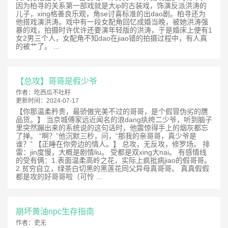
因为柏寻的关系第一部戏就是大ip的古装戏，饰演反派洪涛的
儿子，xing格善良乐观，角se讨喜标准的出dao剧。柏寻还为
他搭戏演洪涛。戏中有一段女配角回忆成婚当晚，被她洪涛强
暴的戏，拍摄时许优许还要演年轻版的洪涛，于是婚床上便有1
女2男三个人，女配角不知dao在jiao错的拍摄过程中，有人真
的被艹了。 ...
【总攻】哥哥是假少爷
作者：
吃西瓜不吐籽
更新时间：
2024-07-17
【你那温柔矜贵，最骄傲完美不过的哥哥，是个假冒伪劣的赝
品货。】 当京城傅家远近闻名的浪dang纨绔二少爷，听到脑子
里突然蹦出来的系统说的这句话时，他震惊得手上的烟灰都忘
了掸。 “啊？”他沉默三秒，问，“那我的亲哥哥，真少爷是
谁？” 【正睡在你旁边的情人。】 总攻，无反攻，修罗场。 排
雷：jin度慢，大概是剧情liu。 受都是双xing大nai。 有感情线
的受有俩：1.表面温柔高岭之花，实际上疯批病jiao的假哥哥。
2.贫穷自立，绿茶白切黑的黑莲花同父异母真哥哥。 真真假假
都是攻的好哥哥啦（可怜 ...
崩坏黄油npc生存指南
作者：
吏无