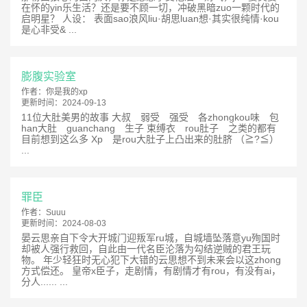
在怀的yin乐生活？还是要不顾一切，冲破黑暗zuo一颗时代的
启明星？ 人设： 表面sao浪风liu·胡思luan想·其实很纯情·kou
是心非受& ...
膨腹实验室
作者：
你是我的xp
更新时间：
2024-09-13
11位大肚美男的故事 大叔 弱受 强受 各zhongkou味 包
han大肚 guanchang 生子 束缚衣 rou肚子 之类的都有
目前想到这么多 Xp 是rou大肚子上凸出来的肚脐 （≧?≦）
...
罪臣
作者：
Suuu
更新时间：
2024-08-03
晏云思亲自下令大开城门迎叛军ru城，自城墙坠落意yu殉国时
却被人强行救回，自此由一代名臣沦落为勾结逆贼的君王玩
物。 年少轻狂时无心犯下大错的云思想不到未来会以这zhong
方式偿还。 皇帝x臣子，走剧情，有剧情才有rou，有没有ai，
分人...... ...