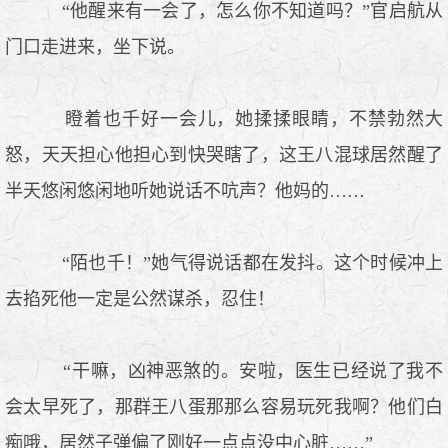
“他醒来有一会了，怎么你不知道吗？”官启航从
门口走进来，坐下说。
瞪着也千好一会儿，她揉揉眼睛，不禁勃然大
怒，天天担心他担心到快哭瞎了，这王八混球居然醒了
半天悠闲悠闲地听她说话不吭声？他妈的……
“陌也千！”她气得说话都在发抖。这个时候冲上
去掐死他一定是公然谋杀，忍住！
“干嘛，凶神恶煞的。安啦，医生已经说了我不
会太早死了，那群王八蛋那那么容易玩死我啊？他们白
痴哦，居然子弹偏了刚好一点点没中心脏……”