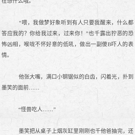
在想什么哦。
“喂，我做梦好象听到有人只要我醒来，什么都
答应我的？你给我过来，过来你！”也千露出狞恶的恐
怖凶相，喉咙不怀好意的低吼，做出一副傻B吓人的表
情。
他张大嘴，满口小钢锯似的白齿，闪着光，扑到
墨笑的面前……
“怪兽吃人……”
墨笑把从桌子上烟灰缸里刚刚也千他爸抽完，还