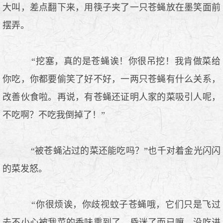
大叫，差点翻下来，用筷子夹了一只苍蝇放在墨笑面前
摆弄。
“挖塞，真的是苍蝇诶！你很吊挖！我肯做菜给
你吃，你都要偷笑了好不好，一两只苍蝇有什么关系，
改善伙食啦。再说，有苍蝇还证明人家的菜吸引人呢，
不吃啊？不吃我倒掉了！”
“被苍蝇沾过的菜还能吃吗？”也千对着金光闪闪
的菜发怒。
“你很烦诶，你歧视蚊子苍蝇哦，它们只是飞过
去不小心被我菜的香味熏到了，昏迷了而已嘛，没吃进