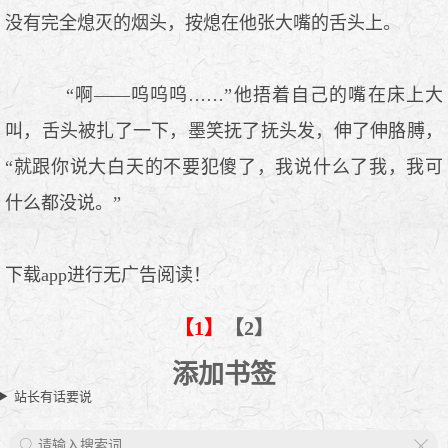
没有完全熄灭的烟头，按熄在他张大嘴的舌头上。
“啊——呜呜呜……”他捂着自己的嘴在床上大
叫，舌头被扎了一下，墨笑抚了抚头发，伸了伸胳膊，
“就跟你说大白天的不要犯傻了，我说什么了我，我可
什么都没说。”
下载app进行无广告阅读！
【1】
【2】
添加书签
站长有话要说