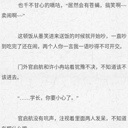
也千不甘心的嘀咕，“居然会有苍蝇，搞笑啊~~
卖闹啊~~”
这顿饭从墨笑进来送饭的时候就开始吵，一直吵
到吃完了还在闹，两个人你一言我一语吵得不可开交。
门外官启航和许小冉站着犹豫不决，不知道该不
该进去。
“……学长，你要小心了。”
官启航没有吭声，注视着里面两人发呆，不知道