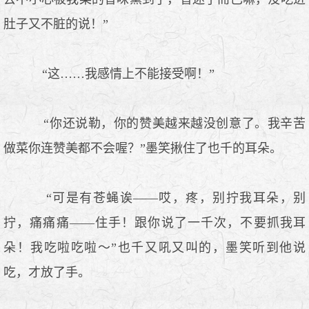
肚子又不脏的说！”
“这……我感情上不能接受啊！”
“你还说勒，你的赞美越来越没创意了。我辛苦
做菜你连赞美都不会喔？”墨笑揪住了也千的耳朵。
“可是有苍蝇诶——哎，疼，别拧我耳朵，别
拧，痛痛痛——住手！跟你说了一千次，不要抓我耳
朵！我吃啦吃啦～”也千又吼又叫的，墨笑听到他说
吃，才放了手。