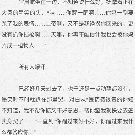
官启航坐在一边，不知道说什么好，抚摩着正在
大哭的墨笑的头，“哇……你醒一醒啊……你妈一副要
杀了我的表情……上帝啊，又不是我诱拐你回来的，更
没有抓你挡枪啊……天哪，你再不醒估计我也会被你妈
弄成一植物人……”
所有人爆汗。
已经好几天过去了，也千还是一点动静都没有，
墨笑时不时就趴在那里哭，对白从“医药费很贵的你知
不知道，我不帮你掂又不好意思，帮你垫我就快要去签
卖身契了……”一直到“你醒过来好不好，你醒过来我什
么都答应你。”