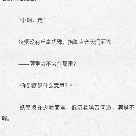
“小烟，走！”
凌烟没有丝毫犹豫，抬脚直奔天门而去。
——顾重会不会在那里？
“你到底是什么意思？”
妖皇凑在少君面前，低沉着嗓音问道，满是不
解。