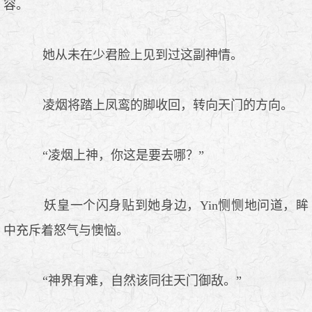
容。
她从未在少君脸上见到过这副神情。
凌烟将踏上凤鸾的脚收回，转向天门的方向。
“凌烟上神，你这是要去哪？”
妖皇一个闪身贴到她身边，Yin恻恻地问道，眸
中充斥着怒气与懊恼。
“神界有难，自然该同往天门御敌。”