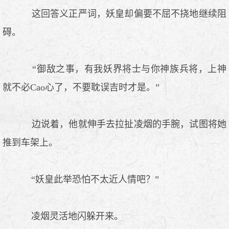
这回答义正严词，妖皇却偏要不屈不挠地继续阻
碍。
“御敌之事，有我妖界将士与你神族兵将，上神
就不必Cao心了，不要耽误吉时才是。”
边说着，他就伸手去拉扯凌烟的手腕，试图将她
推到车架上。
“妖皇此举恐怕不太近人情吧？”
凌烟灵活地闪躲开来。