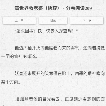
满世界救老婆（快穿） - 分卷阅读209
上一章
目录
下一章
“怎么回事？快！快去人探查啊！”
他边挥袖扑灭向他席卷而来的雾气，边向着挤做
一团的仙神咆哮道。
妖皇还未展开的笑意僵在脸上，凶恶的眼神瞪向
某个方向。
凌烟顺着他的目光看去，正见到少君悲悯的面