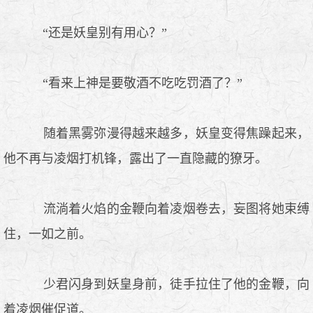
“还是妖皇别有用心？”
“看来上神是要敬酒不吃吃罚酒了？”
随着黑雾弥漫得越来越多，妖皇变得焦躁起来，
他不再与凌烟打机锋，露出了一直隐藏的獠牙。
流淌着火焰的金鞭向着凌烟卷去，妄图将她束缚
住，一如之前。
少君闪身到妖皇身前，徒手拉住了他的金鞭，向
着凌烟催促道。