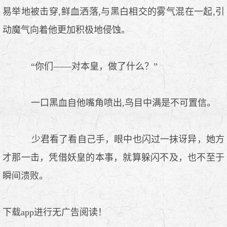
易举地被击穿,鲜血洒落,与黑白相交的雾气混在一起,引
动魔气向着他更加积极地侵蚀。
“你们——对本皇，做了什么？”
一口黑血自他嘴角喷出,鸟目中满是不可置信。
少君看了看自己手，眼中也闪过一抹讶异，她方
才那一击，凭借妖皇的本事，就算躲闪不及，也不至于
瞬间溃败。
下载app进行无广告阅读！