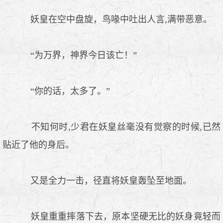
妖皇在空中盘旋，鸟喙中吐出人言,满带恶意。
“为万界，神界今日该亡！”
“你的话，太多了。”
不知何时,少君在妖皇丝毫没有觉察的时候,已然
贴近了他的身后。
又是全力一击，径直将妖皇轰坠至地面。
妖皇重重摔落下去，原本坚硬无比的妖身竟轻而