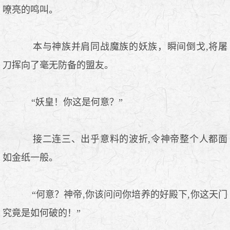
嘹亮的鸣叫。
本与神族并肩同战魔族的妖族，瞬间倒戈,将屠
刀挥向了毫无防备的盟友。
“妖皇！你这是何意？”
接二连三、出乎意料的波折,令神帝整个人都面
如金纸一般。
“何意？神帝,你该问问你培养的好殿下,你这天门
究竟是如何破的！”