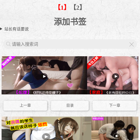
【1】
【2】
添加书签
站长有话要说
X
上一章
目录
下一章